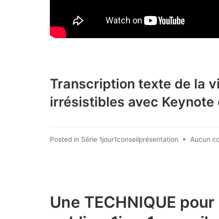
Transcription texte de la v
irrésistibles avec Keynote
Posted in
Série 1jour1conseilprésentation
•
Aucun c
Une TECHNIQUE pour re