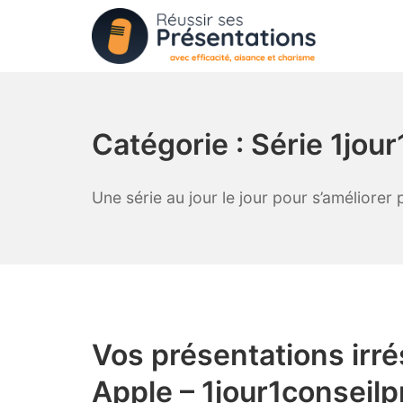
Aller
au
contenu
Réussir ses Présentat
Catégorie :
Série 1jou
Une série au jour le jour pour s’améliorer
Vos présentations irre
Apple – 1jour1conseilp