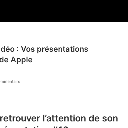
idéo : Vos présentations
 de Apple
sur
ommentaire
Vos
présentations
irrésistibles
avec
Keynote
trouver l’attention de son
de
Apple