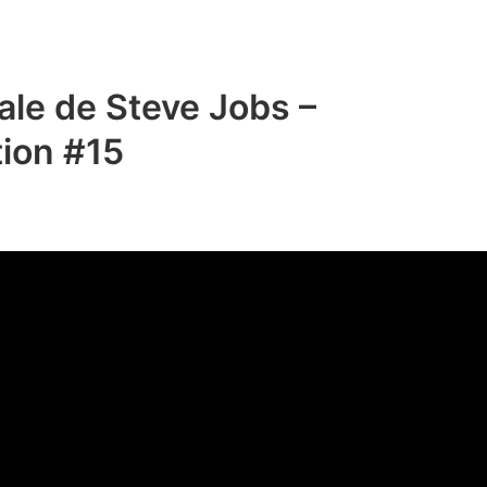
TECHNIQUE
pour
retrouver
l’attention
ale de Steve Jobs –
de
tion #15
son
public
–
1jour1conseilprésentation
#16