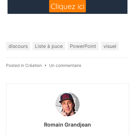
discours
Liste à puce
PowerPoint
visuel
sur
Posted in
Création
•
Un commentaire
La
liste
à
puce
PowerPoint,
on
arrête
maintenant
Romain Grandjean
!