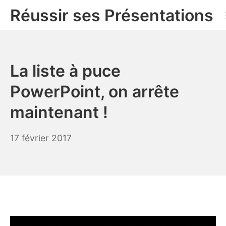
Aller
Réussir ses Présentations
au
contenu
La liste à puce
PowerPoint, on arrête
maintenant !
14
17 février 2017
mai
2019