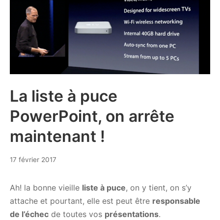
lors
d’une
présentation
La liste à puce
PowerPoint, on arrête
maintenant !
14
17 février 2017
mai
2019
Ah! la bonne vieille
liste à puce
, on y tient, on s’y
attache et pourtant, elle est peut être
responsable
de l’échec
de toutes vos
présentations
.