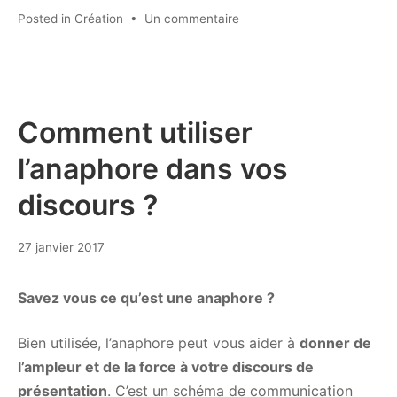
sur
Posted in
Création
•
Un commentaire
La
liste
à
puce
PowerPoint,
Comment utiliser
on
l’anaphore dans vos
arrête
maintenant
discours ?
!
31
27 janvier 2017
juillet
2017
Savez vous ce qu’est une anaphore ?
Bien utilisée, l’anaphore peut vous aider à
donner de
l’ampleur et de la force à votre discours de
présentation
. C’est un schéma de communication