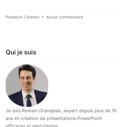
sur
Posted in
Création
•
Aucun commentaire
Comment
bien
utiliser
les
images
Qui je suis
dans
vos
présentations
PowerPoint
Je suis Romain Grandjean, expert depuis plus de 10
ans en création de présentations PowerPoint
efficaces et percutantes.