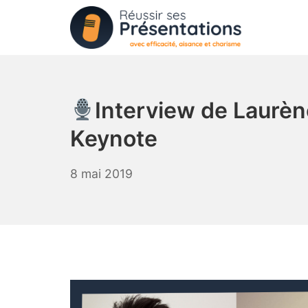
Aller
au
contenu
Réussir ses Présentat
Interview de Laurèn
Keynote
1
8 mai 2019
octobre
2019