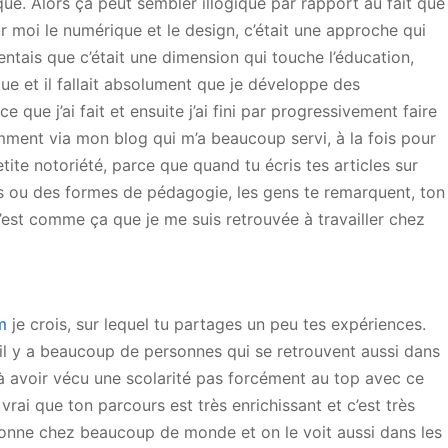
ue. Alors ça peut sembler illogique par rapport au fait que
ur moi le numérique et le design, c’était une approche qui
entais que c’était une dimension qui touche l’éducation,
ue et il fallait absolument que je développe des
que j’ai fait et ensuite j’ai fini par progressivement faire
ment via mon blog qui m’a beaucoup servi, à la fois pour
tite notoriété, parce que quand tu écris tes articles sur
ils ou des formes de pédagogie, les gens te remarquent, ton
c’est comme ça que je me suis retrouvée à travailler chez
m
je crois, sur lequel tu partages un peu tes expériences.
t il y a beaucoup de personnes qui se retrouvent aussi dans
 à avoir vécu une scolarité pas forcément au top avec ce
vrai que ton parcours est très enrichissant et c’est très
ésonne chez beaucoup de monde et on le voit aussi dans les