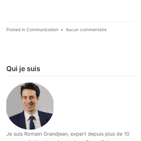
sur
Posted in
Communication
•
Aucun commentaire
Quel
est
l’outil
le
plus
Qui je suis
puissant
en
communication
?
Je suis Romain Grandjean, expert depuis plus de 10