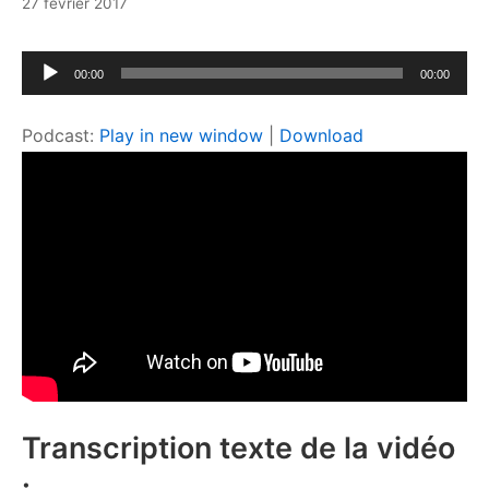
24
27 février 2017
avril
2017
Lecteur
00:00
00:00
audio
Podcast:
Play in new window
|
Download
Transcription texte de la vidéo
: