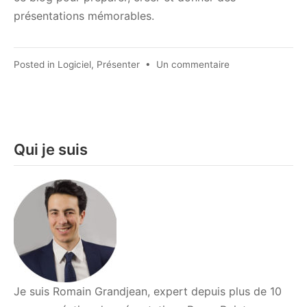
présentations mémorables.
sur
Posted in
Logiciel
,
Présenter
•
Un commentaire
Comment
afficher
un
écran
blanc
Qui je suis
ou
noir
sur
POWERPOINT
ou
KEYNOTE
?
Je suis Romain Grandjean, expert depuis plus de 10