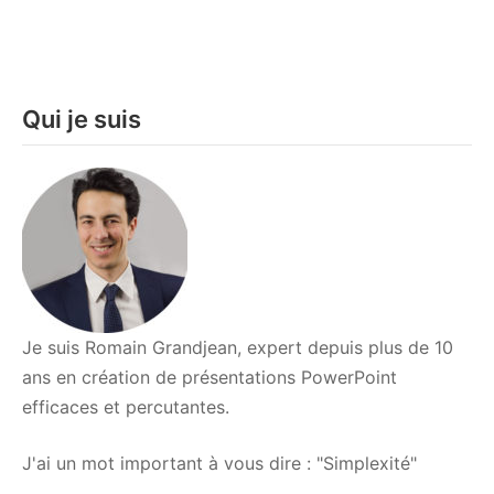
La
leçon
de
Yves
Qui je suis
ROSSI
pour
CAPTIVER
son
auditoire
Je suis Romain Grandjean, expert depuis plus de 10
ans en création de présentations PowerPoint
efficaces et percutantes.
J'ai un mot important à vous dire : "Simplexité"